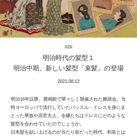
026
明治時代の髪型１
明治中期、新しい髪型「束髪」の登場
2021.08.12
明治16年以降、鹿鳴館で華々しく開催された舞踏会。当
時ヨーロッパで流行していたバッスル・ドレスを身にま
とった華族や高官夫人、令嬢たちはドレスにどのような
髪型を合わせていたのでしょうか。
日本髪を結い上げるのが当たり前だった時代、和装とは