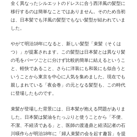
全く異なったシルエットのドレスに合う西洋風の髪型に
移行するのは簡単なことではありません。そのため当初
は、日本髪でも洋風の髪型でもない髪型が結われていま
した。
やがて明治18年になると、新しい髪型「束髪（そくは
つ）」が提案されます。この髪型は日本髪とは異なり髪
の毛をパーツごとに分けず比較的簡単に結えるというこ
と、軽快であること、さらに洋装にも和装にも似合うと
いうことから東京を中心に人気を集めました。現在でも
親しまれている「夜会巻」の元となる髪型も、この時代
に登場したものです。
束髪が登場した背景には、日本髪が抱える問題がありま
した。日本髪は髪油をたっぷりと使うことから「不便、
不潔、不経済である」と、医師の渡邉鼎と経済記者の石
川暎作らが明治18年に「婦人束髪の会を起す趣旨」を提