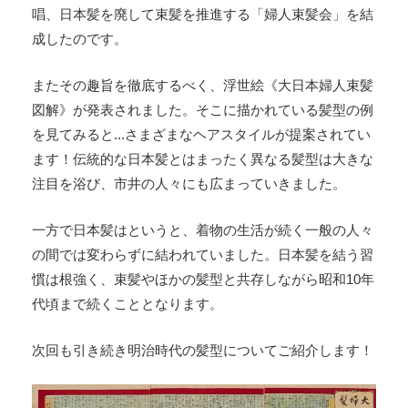
唱、日本髪を廃して束髪を推進する「婦人束髪会」を結
成したのです。
またその趣旨を徹底するべく、浮世絵《大日本婦人束髪
図解》が発表されました。そこに描かれている髪型の例
を見てみると...さまざまなヘアスタイルが提案されてい
ます！伝統的な日本髪とはまったく異なる髪型は大きな
注目を浴び、市井の人々にも広まっていきました。
一方で日本髪はというと、着物の生活が続く一般の人々
の間では変わらずに結われていました。日本髪を結う習
慣は根強く、束髪やほかの髪型と共存しながら昭和10年
代頃まで続くこととなります。
次回も引き続き明治時代の髪型についてご紹介します！