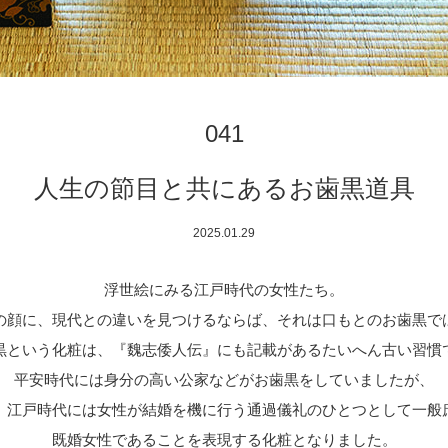
041
人生の節目と共にあるお歯黒道具
2025.01.29
浮世絵にみる江戸時代の女性たち。
の顔に、現代との違いを見つけるならば、それは口もとのお歯黒で
黒という化粧は、『魏志倭人伝』にも記載があるたいへん古い習慣
平安時代には身分の高い公家などがお歯黒をしていましたが、
、江戸時代には女性が結婚を機に行う通過儀礼のひとつとして一般
既婚女性であることを表現する化粧となりました。