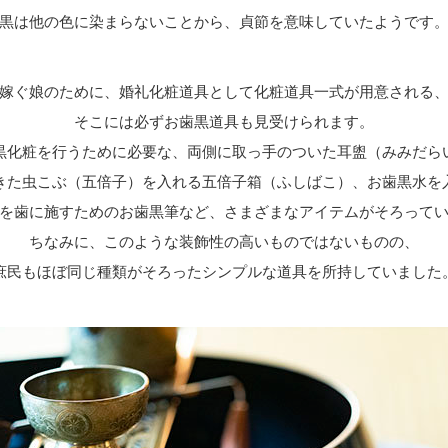
黒は他の色に染まらないことから、貞節を意味していたようです
嫁ぐ娘のために、婚礼化粧道具として化粧道具一式が用意される
そこには必ずお歯黒道具も見受けられます。
黒化粧を行うために必要な、両側に取っ手のついた耳盥（みみだら
きた虫こぶ（五倍子）を入れる五倍子箱（ふしばこ）、お歯黒水を
を歯に施すためのお歯黒筆など、さまざまなアイテムがそろって
ちなみに、このような装飾性の高いものではないものの、
庶民もほぼ同じ種類がそろったシンプルな道具を所持していました