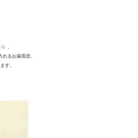
。
、
い）、
入れるお歯黒壺、
います。
。