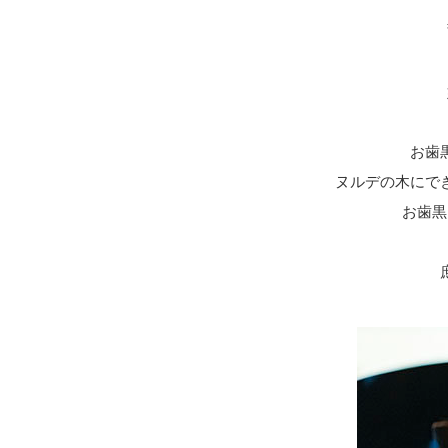
お歯
ヌルデの木にで
お歯黒