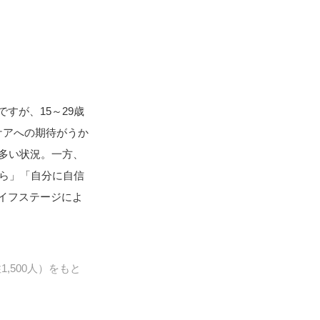
すが、15～29歳
ケアへの期待がうか
多い状況。一方、
から」「自分に自信
イフステージによ
,500人）をもと