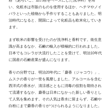
粉 （あらいこ、豆の粉をベースにした洗浄料）を用
い、化粧水は市販のものを使用するほか、ヘチマやノイ
バラといった植物から手作りすることもありました。明
治時代になると、開国によって化粧品も欧米化していき
ます。
まず欧米の影響を受けたのが洗浄料と香料です。衛生意
識が高まるなか、石鹸の輸入が積極的に行われました。
日本でもコレラが大流行したことを受けて、明治10年代
に国産の石鹸産業が盛んになります。
香りの分野では、明治20年代に「麝香（ジャコウ）」、
ムスクの香りが一世を風靡しました。アルコールを含む
西洋式の香水が、清涼感とともに消毒の役割を期待され
て流通するなか、麝香は日本になかった新しい香りとし
て人気を集めます。その人気は香水に留まらず、石鹸や
白粉にまで麝香の香りがつけられるようになりました。