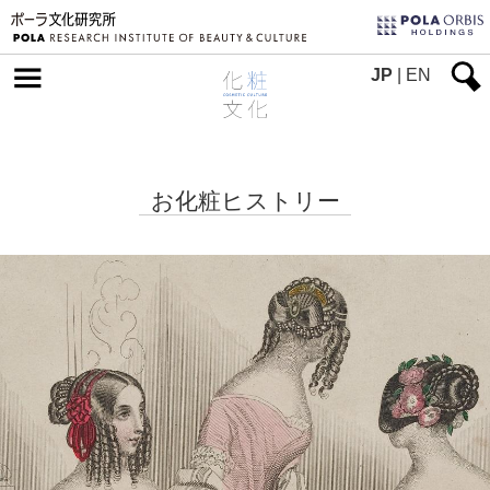
JP
|
EN
お化粧ヒストリー