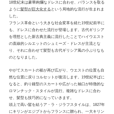
18世紀末は豪華絢爛なドレスに合わせ、バランスを取る
ように
髪型が巨大化する
という局地的な流行が生まれま
した。
フランス革命という大きな社会変革を経た19世紀前半に
も、ドレスに合わせた流行が登場します。古代ギリシア
を理想とした新古典主義に流行したことでハイウエスト
の直線的シルエットのシュミーズ・ドレスが主流とな
り、それに合わせて髪型も古代ギリシア風の小ぶりなも
のとなりました。
やがてスカートの裾が再び広がり、ウエストの位置も自
然な位置に戻りコルセットが復活します。19世紀半ばに
なると、釣り鐘型のスカートや広がった袖口が特徴的な
ロマンチック・スタイルが流行。複雑なドレスに合わ
せ、髪型も技巧的になっていきます。
頭上で高い髷を結うア・ラ・ジラフスタイルは、1827年
にキリンがエジプトからフランスに贈られ、一大キリン