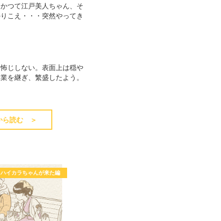
。かつて江戸美人ちゃん、そ
のりこえ・・・突然やってき
物怖じしない。表面上は穏や
家業を継ぎ、繁盛したよう。
から読む ＞