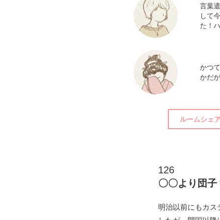
言葉
して
た！
かつ
かだ
ルームシェ
126
〇〇より団子
明治以前にもカス